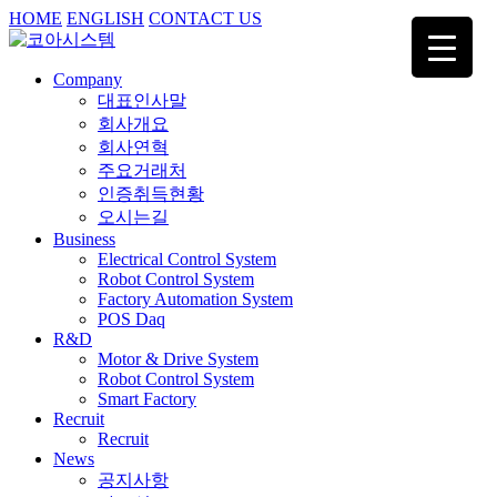
HOME
ENGLISH
CONTACT US
Company
대표인사말
회사개요
회사연혁
주요거래처
인증취득현황
오시는길
Business
Electrical Control System
Robot Control System
Factory Automation System
POS Daq
R&D
Motor & Drive System
Robot Control System
Smart Factory
Recruit
Recruit
News
공지사항