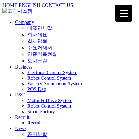
HOME
ENGLISH
CONTACT US
Company
대표인사말
회사개요
회사연혁
주요거래처
인증취득현황
오시는길
Business
Electrical Control System
Robot Control System
Factory Automation System
POS Daq
R&D
Motor & Drive System
Robot Control System
Smart Factory
Recruit
Recruit
News
공지사항