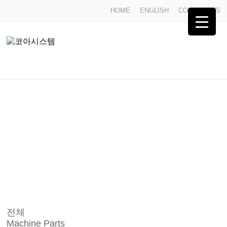
HOME
ENGLISH
CONTACT US
Product-List
Product-List
전체
Machine Parts