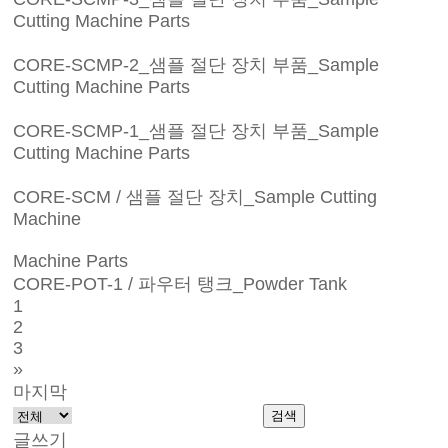
Cutting Machine Parts
CORE-SCMP-2_샘플 절단 장치 부품_Sample
Cutting Machine Parts
CORE-SCMP-1_샘플 절단 장치 부품_Sample
Cutting Machine Parts
CORE-SCM / 샘플 절단 장치_Sample Cutting
Machine
Machine Parts
CORE-POT-1 / 파우터 탱크_Powder Tank
1
2
3
»
마지막
검색
글쓰기